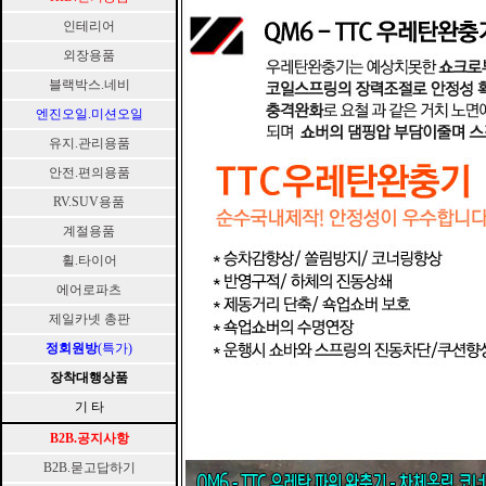
인테리어
외장용품
블랙박스.네비
엔진오일.미션오일
유지.관리용품
안전.편의용품
RV.SUV용품
계절용품
휠.타이어
에어로파츠
제일카넷 총판
정회원방
(특가)
장착대행상품
기 타
B2B.공지사항
B2B.묻고답하기