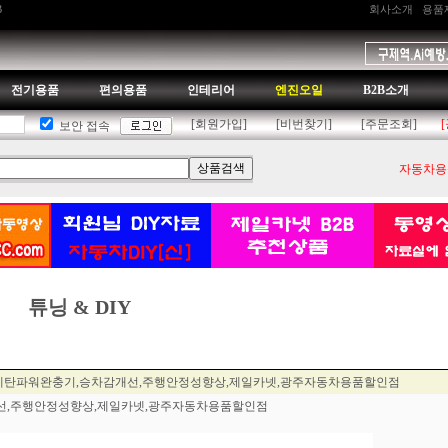
B
회사소개
용품
전기용품
편의용품
인테리어
엔진오일
B2B소개
[회원가입]
[비번찾기]
[주문조회]
보안 접속
자동차용품
튜닝 & DIY
TC우레탄파워완충기,승차감개선,주행안정성향상,제일카넷,광주자동차용품할인점
감개선,주행안정성향상,제일카넷,광주자동차용품할인점