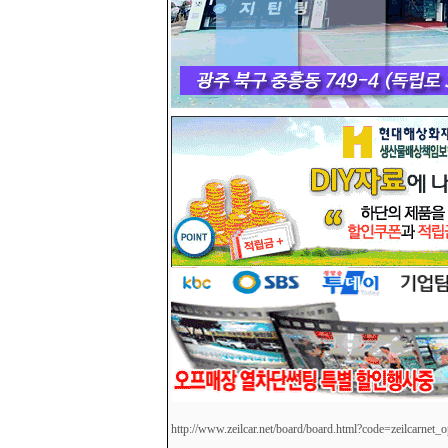
http://www.zeilcar.net/board/board.html?code=zeilcarnet_