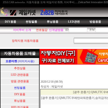
자동차용품 도매 제일카넷 B2B, 지비투비.....ZeilcarNet Innovation B2
ZEiLCAR networks.
DIY용품
썬팅필름
튜닝용품
LED관련
방음용품
지비투비 소개
연료절감
신개념방음
ID
P/W
장착지원 자동차용품
자동차용품 도매몰
오픈마켓
(이미지사용)
추천상품
LED 관련용품
방음 관련용품
2020/12/18 (08:59)
작성자 : 제일카넷
썬팅필름
[광주 완충기] QM6,T
DIY용품
[광주 완충기] QM6,TTC우레탄파워완충기,승차
튜닝용품
HID.전기용품