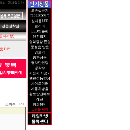
제조
공지알림란
오존살균기
T10 LED전구
실내등LED
전문장착점
릴레이
LED엠블렘
[공지사항]
엔진접지
출력증강.튠업
풍절음 방음
 DIY
경보기
총판상품
열차단썬팅
냉각수
지접지 시공가
엔진성능향상
사이드미러
자동차방음
황토방진매트
레진
조회수 : 1200
정회원방
쇼핑몰 제작