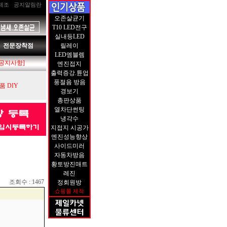
제조
공지알림란
오존살균기
T10 LED전구
실내등LED
전문장착점
릴레이
LED엠블렘
[공지사항]
엔진접지
출력증강.튠업
풍절음 방음
 DIY
경보기
총판상품
열차단썬팅
냉각수
지접지 시공가
엔진성능향상
사이드미러
자동차방음
황토방진매트
레진
조회수 : 1467
정회원방
쇼핑몰 제작