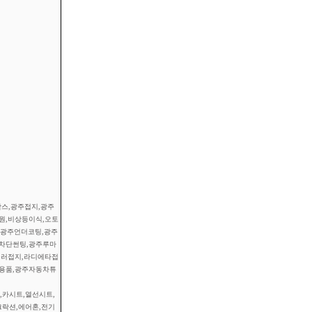
스,광주접지,광주
스원,비상등이식,오토
,광주언더코팅,광주
차단썬팅,광주루마
플러접지,라디에타접
튜닝용품,광주자동차튜
,카시트,열선시트,
크락션,에어혼,전기