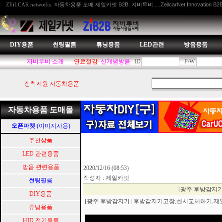
자동차용품 도매 제일카넷 B2B, 지비투비.....ZeilcarNet Innovation B2
ZEiLCAR networks.
DIY용품
썬팅필름
튜닝용품
LED관련
방음용품
지비투비 소개
연료절감
신개념방음
ID
P/W
장착지원 자동차용품
자동차용품 도매몰
오픈마켓
(이미지사용)
추천상품
LED 관련용품
방음 관련용품
2020/12/16 (08:53)
작성자 : 제일카넷
썬팅필름
[광주 후방감지
DIY용품
[광주 후방감지기] 후방감지기고장,센서교체하기,
튜닝용품
HID.전기용품