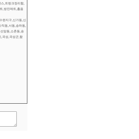
왁스,트렁크정리함,
트,방진매트,흡음
,수완지구,신가동,신
사직동,서동,송하동,
,선암동,소촌동,송
,곡성,곡성군,함