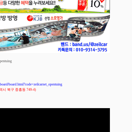
opentuing
/board.html?code=zeilcarnet_opentuing
 북구 중흥동 749-4)