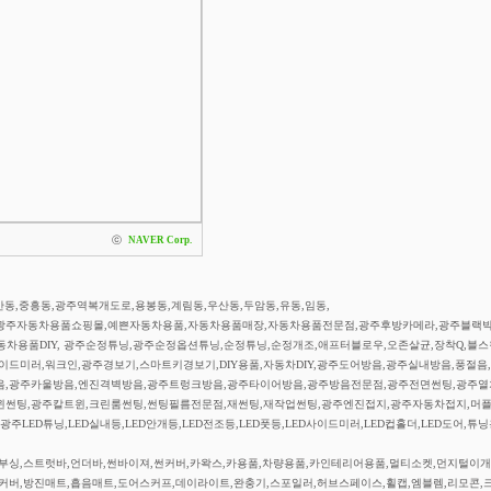
ⓒ
NAVER Corp.
동,중흥동,광주역복개도로,용봉동,계림동,우산동,두암동,유동,임동,
광주자동차용품쇼핑몰,예쁜자동차용품,자동차용품매장,자동차용품전문점,광주후방카메라,광주블랙박
자동차용품DIY, 광주순정튜닝,광주순정옵션튜닝,순정튜닝,순정개조,애프터블로우,오존살균,장착Q,블
드미러,워크인,광주경보기,스마트키경보기,DIY용품,자동차DIY,광주도어방음,광주실내방음,풍절음
음,광주카울방음,엔진격벽방음,광주트렁크방음,광주타이어방음,광주방음전문점,광주전면썬팅,광주열
윈썬팅,광주칼트윈,크린룸썬팅,썬팅필름전문점,재썬팅,재작업썬팅,광주엔진접지,광주자동차접지,머
주LED튜닝,LED실내등,LED안개등,LED전조등,LED풋등,LED사이드미러,LED컵홀더,LED도어,
싱,스트럿바,언더바,썬바이져,썬커버,카왁스,카용품,차량용품,카인테리어용품,멀티소켓,먼지털이개
PG커버,방진매트,흡음매트,도어스커프,데이라이트,완충기,스포일러,허브스페이스,휠캡,엠블렘,리모콘,