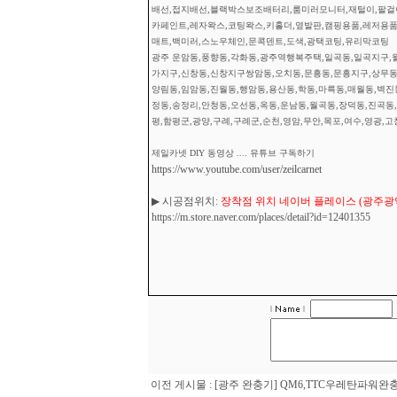
배선,접지배선,블랙박스보조배터리,룸미러모니터,재털이,팔걸이
카페인트,레자왁스,코팅왁스,키홀더,옆발판,캠핑용품,레저용품
매트,백미러,스노우체인,문콕덴트,도색,광택코팅,유리막코팅
광주 운암동,풍향동,각화동,광주역행복주택,일곡동,일곡지구,월
가지구,신창동,신창지구쌍암동,오치동,문흥동,문흥지구,상무동,
양림동,임암동,진월동,행암동,용산동,학동,마륵동,매월동,벽진
정동,송정리,안청동,오선동,옥동,운남동,월곡동,장덕동,진곡동,
평,함평군,광양,구례,구례군,순천,영암,무안,목포,여수,영광,고
제일카넷 DIY 동영상 .... 유튜브 구독하기
https://www.youtube.com/user/zeilcarnet
▶ 시공점위치:
장착점 위치 네이버 플레이스 (광주광역시
https://m.store.naver.com/places/detail?id=12401355
이전 게시물 :
[광주 완충기] QM6,TTC우레탄파