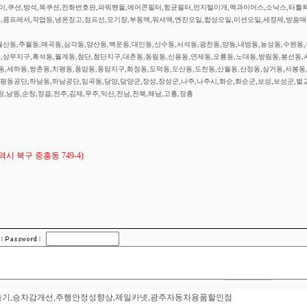
,쿠션,방석,목쿠션,전화번호판,파워핸들,에어콘필터,항균필터,먼지털이개,맥과이어스,소낙스,터틀
,콤프레셔,작업등,냉온장고,점프선,모기장,부동액,워셔액,엔진오일,합성오일,미션오일,세정제,방음매
산동,주월동,매곡동,삼각동,양산동,백운동,대인동,산수동,서석동,광천동,양동,내방동,농성동,수완동
상무지구,흑석동,월계동,첨단,첨단지구,대촌동,동림동,신용동,연제동,오룡동,노대동,방림동,봉선동,
동,세하동,쌍촌동,치평동,풍암동,풍암지구,화정동,도덕동,도산동,도천동,산월동,산정동,삼거동,서봉동
평동공단,하남동,하남공단,임곡동,담양,담양군,장성,장성군,나주,나주시,화순,화순군,보성,보성군,벌교
창,남원,순창,정읍,전주,김제,무주,익산,전남,전북,해남,고흥,장흥
 북구 중흥동 749-4)
워완충기,승차감개선,주행안정성향상,제일카넷,광주자동차용품할인점