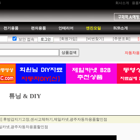
B
회사소개
용품
전기용품
편의용품
인테리어
엔진오일
B2B소개
[회원가입]
[비번찾기]
[주문조회]
보안 접속
자동차용품
튜닝 & DIY
기] 후방감지기고장,센서교체하기,제일카넷,광주자동차용품할인점
제일카넷,광주자동차용품할인점