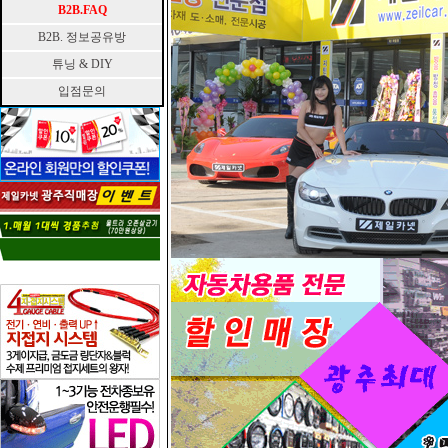
B2B.FAQ
B2B. 정보공유방
튜닝 & DIY
입점문의