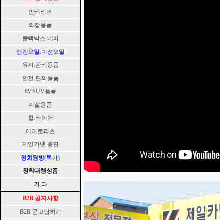
인테리어
외장용품
블랙박스.네비
엔진오일.미션오일
유지.관리용품
안전.편의용품
RV.SUV용품
계절용품
휠.타이어
에어로파츠
제일카넷 총판
정회원방
(특가)
장착대행상품
기 타
B2B.공지사항
B2B.묻고답하기