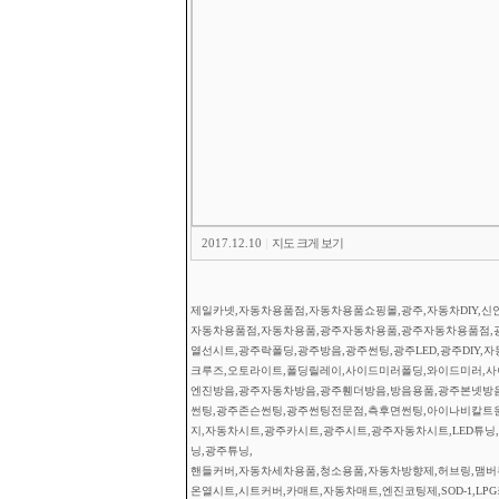
2017.12.10
|
지도 크게 보기
제일카넷,자동차용품점,자동차용품쇼핑몰,광주,자동차DIY,신안
자동차용품점,자동차용품,광주자동차용품,광주자동차용품점,
열선시트,광주락폴딩,광주방음,광주썬팅,광주LED,광주DIY,
크루즈,오토라이트,폴딩릴레이,사이드미러폴딩,와이드미러,사이
엔진방음,광주자동차방음,광주휀더방음,방음용품,광주본넷방
썬팅,광주존슨썬팅,광주썬팅전문점,측후면썬팅,아이나비칼트
지,자동차시트,광주카시트,광주시트,광주자동차시트,LED튜닝,광
닝,광주튜닝,
핸들커버,자동차세차용품,청소용품,자동차방향제,허브링,맴버부
온열시트,시트커버,카매트,자동차매트,엔진코팅제,SOD-1,L