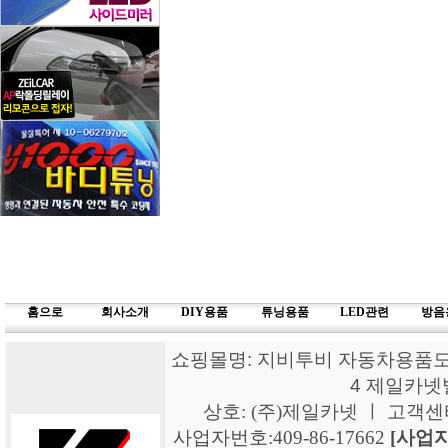
홈으로
회사소개
DIY용품
튜닝용품
LED관련
방음
쇼핑몰명: 지비투비 자동차용품도매
4 제일카넷
상호: (주)제일카넷 ㅣ 고객센터: 15
사업자번호:409-86-17662
[사업