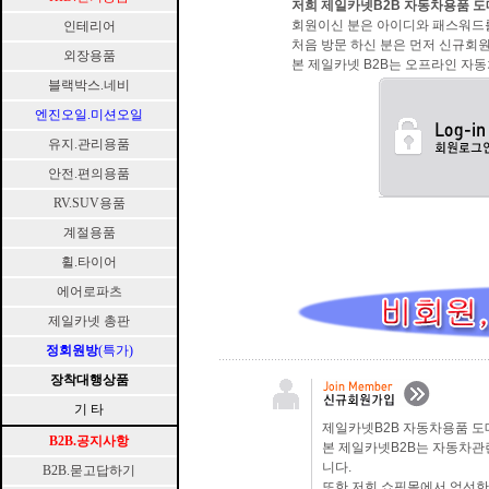
저희 제일카넷B2B 자동차용품 도
회원이신 분은 아이디와 패스워드
인테리어
처음 방문 하신 분은 먼저 신규회
외장용품
본 제일카넷 B2B는 오프라인 자동
블랙박스.네비
엔진오일.미션오일
유지.관리용품
안전.편의용품
RV.SUV용품
계절용품
휠.타이어
에어로파츠
제일카넷 총판
정회원방
(특가)
장착대행상품
기 타
제일카넷B2B 자동차용품 도
B2B.공지사항
본 제일카넷B2B는 자동차관
니다.
B2B.묻고답하기
또한 저희 쇼핑몰에서 엄선한