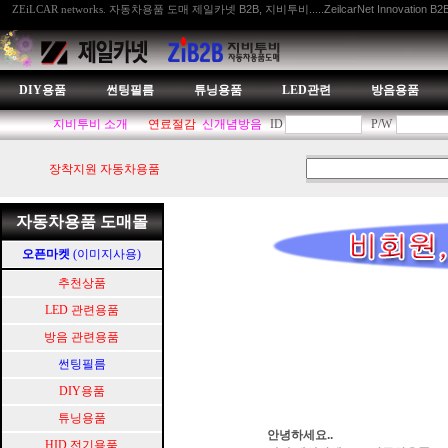
자동차용품 도매 제일카넷 B2B, 지비투비.....ZeilcarNet Innovation B2
ZEiLCAR networks.
DIY용품
썬팅필름
튜닝용품
LED관련
방음용품
지비투비 소개
연료절감
신개념방음
ID
P/W
장착지원 자동차용품
자동차용품 도매몰
오픈마켓
(이미지사용)
추천상품
LED 관련용품
방음 관련용품
썬팅필름
DIY용품
튜닝용품
안녕하세요..
HID.전기용품