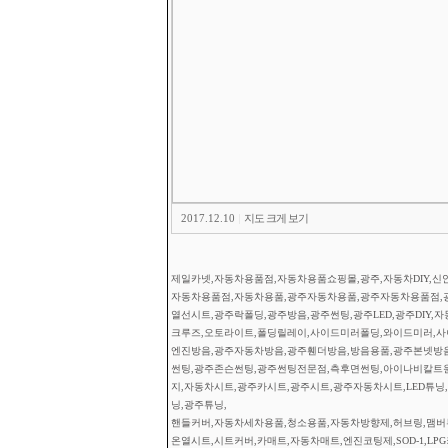
2017.12.10
|
지도 크게 보기
제일카넷,자동차용품점,자동차용품쇼핑몰,광주,자동차DIY,신안
자동차용품점,자동차용품,광주자동차용품,광주자동차용품점,
열선시트,광주락폴딩,광주방음,광주썬팅,광주LED,광주DIY,
크루즈,오토라이트,폴딩릴레이,사이드미러폴딩,와이드미러,사이
엔진방음,광주자동차방음,광주휀더방음,방음용품,광주본넷방
썬팅,광주존슨썬팅,광주썬팅전문점,측후면썬팅,아이나비칼트
지,자동차시트,광주카시트,광주시트,광주자동차시트,LED튜닝,광
닝,광주튜닝,
핸들커버,자동차세차용품,청소용품,자동차방향제,허브링,맴버부
온열시트,시트커버,카매트,자동차매트,엔진코팅제,SOD-1,L