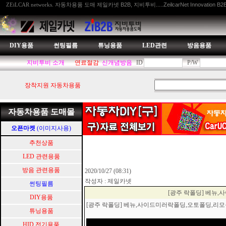
자동차용품 도매 제일카넷 B2B, 지비투비.....ZeilcarNet Innovation B2
ZEiLCAR networks.
DIY용품
썬팅필름
튜닝용품
LED관련
방음용품
지비투비 소개
연료절감
신개념방음
ID
P/W
장착지원 자동차용품
자동차용품 도매몰
오픈마켓
(이미지사용)
추천상품
LED 관련용품
방음 관련용품
2020/10/27 (08:31)
작성자 : 제일카넷
썬팅필름
[광주 락폴딩] 베뉴
DIY용품
[광주 락폴딩] 베뉴,사이드미러락폴딩,오토폴딩,
튜닝용품
HID.전기용품