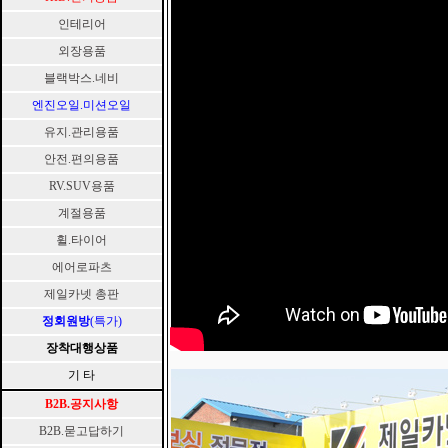
인테리어
외장용품
블랙박스.네비
엔진오일.미션오일
유지.관리용품
안전.편의용품
RV.SUV용품
계절용품
휠.타이어
에어로파츠
제일카넷 총판
정회원방
(특가)
장착대행상품
기 타
B2B.공지사항
B2B.묻고답하기