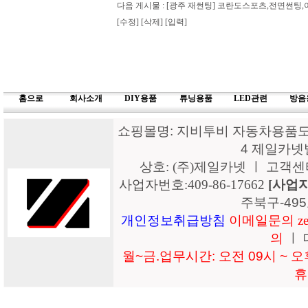
다음 게시물 :
[광주 재썬팅] 코란도스포츠,전면썬팅
[수정]
[삭제]
[입력]
홈으로
회사소개
DIY용품
튜닝용품
LED관련
방음
쇼핑몰명: 지비투비 자동차용품도매
4 제일카넷
상호: (주)제일카넷 ㅣ 고객센터: 15
사업자번호:409-86-17662
[사업
주북구-49
개인정보취급방침
이메일문의 zeil
의
ㅣ 
월~금.업무시간: 오전 09시 ~ 오후
휴