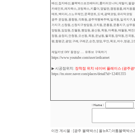
배선,접지배선,블랙박스보조배터리,룸미러모니터,재털이,팔걸이
카페인트,레자왁스,코팅왁스,키홀더,옆발판,캠핑용품,레저용품
매트,백미러,스노우체인,문콕덴트,도색,광택코팅,유리막코팅
광주 운암동,풍향동,각화동,광주역행복주택,일곡동,일곡지구,월
가지구,신창동,신창지구쌍암동,오치동,문흥동,문흥지구,상무동,
양림동,임암동,진월동,행암동,용산동,학동,마륵동,매월동,벽진
정동,송정리,안청동,오선동,옥동,운남동,월곡동,장덕동,진곡동,
평,함평군,광양,구례,구례군,순천,영암,무안,목포,여수,영광,고
제일카넷 DIY 동영상 .... 유튜브 구독하기
https://www.youtube.com/user/zeilcarnet
▶ 시공점위치:
장착점 위치 네이버 플레이스 (광주광역시
https://m.store.naver.com/places/detail?id=12401355
이전 게시물 :
[광주 블랙박스] 올뉴K7,아톰블랙