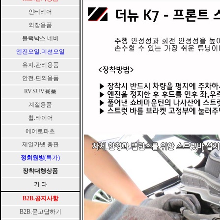
인테리어
외장용품
블랙박스.네비
엔진오일.미션오일
유지.관리용품
안전.편의용품
RV.SUV용품
계절용품
휠.타이어
에어로파츠
제일카넷 총판
정회원방
(특가)
장착대행상품
기 타
B2B.공지사항
B2B.묻고답하기