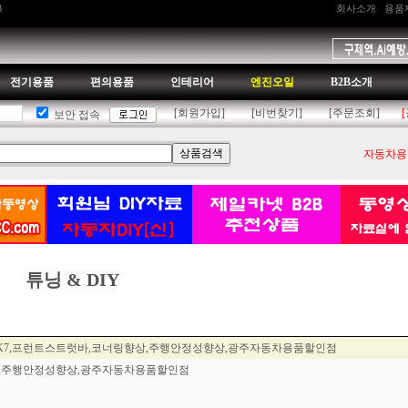
B
회사소개
용품
전기용품
편의용품
인테리어
엔진오일
B2B소개
[회원가입]
[비번찾기]
[주문조회]
보안 접속
자동차용품
튜닝 & DIY
뉴K7,프런트스트럿바,코너링향상,주행안정성향상,광주자동차용품할인점
향상,주행안정성향상,광주자동차용품할인점