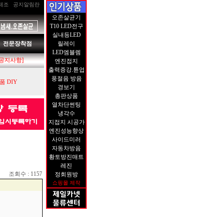
제조
공지알림란
오존살균기
T10 LED전구
실내등LED
전문장착점
릴레이
LED엠블렘
[공지사항]
엔진접지
출력증강.튠업
풍절음 방음
 DIY
경보기
총판상품
열차단썬팅
냉각수
지접지 시공가
엔진성능향상
사이드미러
자동차방음
황토방진매트
레진
조회수 : 1157
정회원방
쇼핑몰 제작