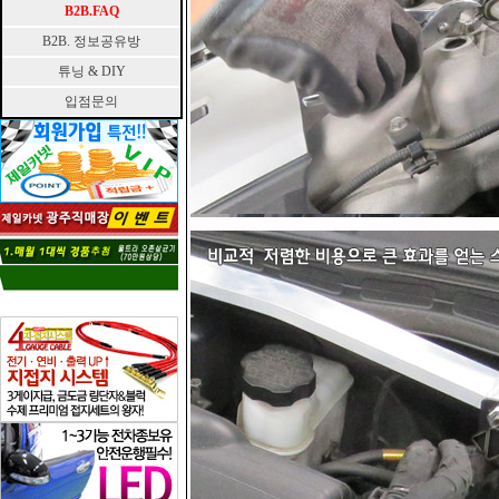
B2B.FAQ
B2B. 정보공유방
튜닝 & DIY
입점문의