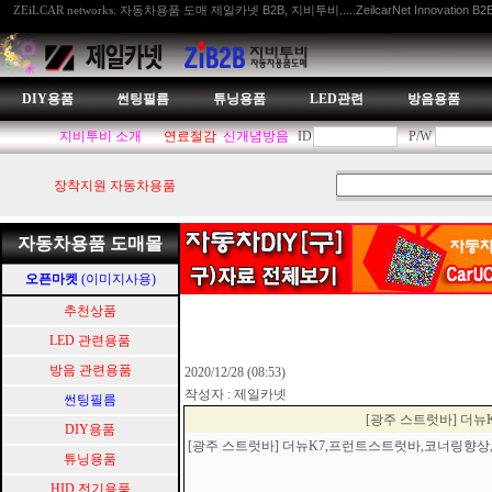
자동차용품 도매 제일카넷 B2B, 지비투비.....ZeilcarNet Innovation B2
ZEiLCAR networks.
DIY용품
썬팅필름
튜닝용품
LED관련
방음용품
지비투비 소개
연료절감
신개념방음
ID
P/W
장착지원 자동차용품
자동차용품 도매몰
오픈마켓
(이미지사용)
추천상품
LED 관련용품
방음 관련용품
2020/12/28 (08:53)
작성자 : 제일카넷
썬팅필름
[광주 스트럿바] 더
DIY용품
[광주 스트럿바] 더뉴K7,프런트스트럿바,코너링
튜닝용품
HID.전기용품