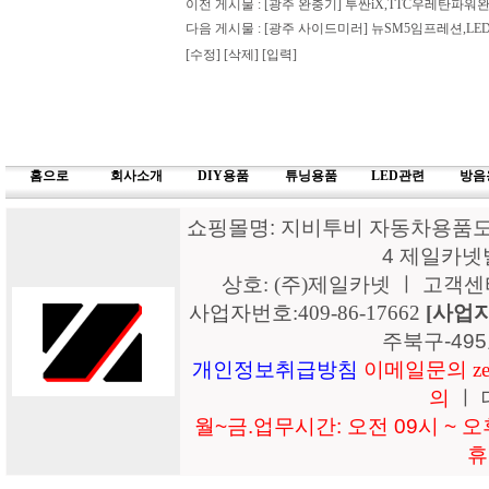
이전 게시물 :
[광주 완충기] 투싼iX,TTC우레탄
다음 게시물 :
[광주 사이드미러] 뉴SM5임프레션,
[수정]
[삭제]
[입력]
홈으로
회사소개
DIY용품
튜닝용품
LED관련
방음
쇼핑몰명: 지비투비 자동차용품도매
4 제일카넷
상호: (주)제일카넷 ㅣ 고객센터: 15
사업자번호:409-86-17662
[사업
주북구-49
개인정보취급방침
이메일문의 zeil
의
ㅣ 
월~금.업무시간: 오전 09시 ~ 오후
휴