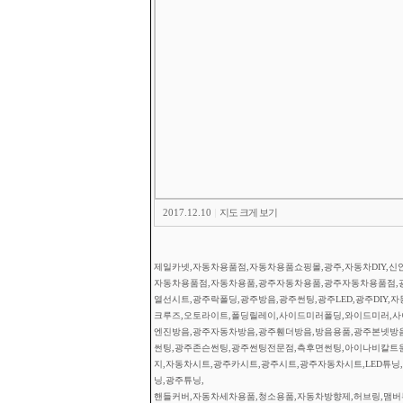
2017.12.10
|
지도 크게 보기
제일카넷,자동차용품점,자동차용품쇼핑몰,광주,자동차DIY,신안
자동차용품점,자동차용품,광주자동차용품,광주자동차용품점,
열선시트,광주락폴딩,광주방음,광주썬팅,광주LED,광주DIY,
크루즈,오토라이트,폴딩릴레이,사이드미러폴딩,와이드미러,사이
엔진방음,광주자동차방음,광주휀더방음,방음용품,광주본넷방
썬팅,광주존슨썬팅,광주썬팅전문점,측후면썬팅,아이나비칼트
지,자동차시트,광주카시트,광주시트,광주자동차시트,LED튜닝,광
닝,광주튜닝,
핸들커버,자동차세차용품,청소용품,자동차방향제,허브링,맴버부