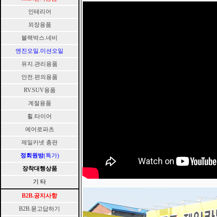
인테리어
외장용품
블랙박스.네비
엔진오일.미션오일
유지.관리용품
안전.편의용품
RV.SUV용품
계절용품
휠.타이어
에어로파츠
제일카넷 총판
정회원방
(특가)
장착대행상품
기 타
B2B.공지사항
B2B.묻고답하기