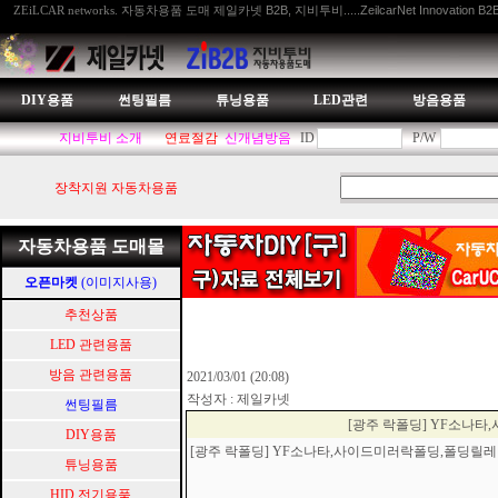
자동차용품 도매 제일카넷 B2B, 지비투비.....ZeilcarNet Innovation B2
ZEiLCAR networks.
DIY용품
썬팅필름
튜닝용품
LED관련
방음용품
지비투비 소개
연료절감
신개념방음
ID
P/W
장착지원 자동차용품
자동차용품 도매몰
오픈마켓
(이미지사용)
추천상품
LED 관련용품
방음 관련용품
2021/03/01 (20:08)
작성자 : 제일카넷
썬팅필름
[광주 락폴딩] YF소나
DIY용품
[광주 락폴딩] YF소나타,사이드미러락폴딩,폴딩
튜닝용품
HID.전기용품