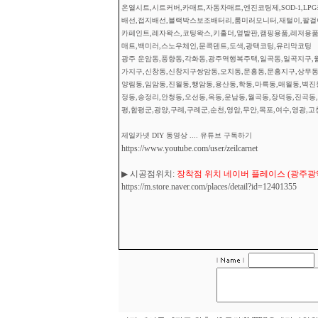
온열시트,시트커버,카매트,자동차매트,엔진코팅제,SOD-1,L
배선,접지배선,블랙박스보조배터리,룸미러모니터,재털이,팔걸이
카페인트,레자왁스,코팅왁스,키홀더,옆발판,캠핑용품,레저용품
매트,백미러,스노우체인,문콕덴트,도색,광택코팅,유리막코팅
광주 운암동,풍향동,각화동,광주역행복주택,일곡동,일곡지구,월
가지구,신창동,신창지구쌍암동,오치동,문흥동,문흥지구,상무동,
양림동,임암동,진월동,행암동,용산동,학동,마륵동,매월동,벽진
정동,송정리,안청동,오선동,옥동,운남동,월곡동,장덕동,진곡동,
평,함평군,광양,구례,구례군,순천,영암,무안,목포,여수,영광,고
제일카넷 DIY 동영상 .... 유튜브 구독하기
https://www.youtube.com/user/zeilcarnet
▶ 시공점위치:
장착점 위치 네이버 플레이스 (광주광역시
https://m.store.naver.com/places/detail?id=12401355