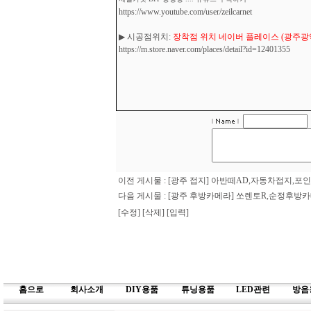
https://www.youtube.com/user/zeilcarnet
▶ 시공점위치:
장착점 위치 네이버 플레이스 (광주광역시
https://m.store.naver.com/places/detail?id=12401355
이전 게시물 :
[광주 접지] 아반떼AD,자동차접지,
다음 게시물 :
[광주 후방카메라] 쏘렌토R,순정후
[수정]
[삭제]
[입력]
홈으로
회사소개
DIY용품
튜닝용품
LED관련
방음