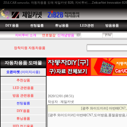
자동차용품 도매 제일카넷 B2B, 지비투비.....ZeilcarNet Innovation B2
ZEiLCAR networks.
DIY용품
썬팅필름
튜닝용품
LED관련
방음용품
지비투비 소개
연료절감
신개념방음
ID
P/W
장착지원 자동차용품
자동차용품 도매몰
오픈마켓
(이미지사용)
추천상품
LED 관련용품
방음 관련용품
2020/12/01 (08:51)
작성자 : 제일카넷
썬팅필름
[광주 와이드미러] 아반떼CN
DIY용품
[광주 와이드미러] 아반떼CN7,도어방음,풍절음방
튜닝용품
HID.전기용품