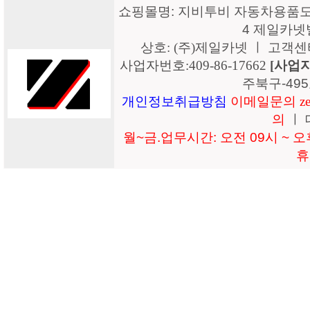
쇼핑몰명: 지비투비 자동차용품도매
4 제일카넷
상호: (주)제일카넷 ㅣ 고객센터: 15
사업자번호:409-86-17662
[사업
주북구-49
개인정보취급방침
이메일문의 zeil
의
ㅣ 
월~금.업무시간: 오전 09시 ~ 오후
휴