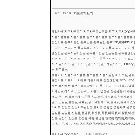
2017.12.10
|
지도 크게 보기
제일카넷,자동차용품점,자동차용품쇼핑몰,광주,자동차DIY,신안
자동차용품점,자동차용품,광주자동차용품,광주자동차용품점,
열선시트,광주락폴딩,광주방음,광주썬팅,광주LED,광주DIY,
크루즈,오토라이트,폴딩릴레이,사이드미러폴딩,와이드미러,사이
엔진방음,광주자동차방음,광주휀더방음,방음용품,광주본넷방
썬팅,광주존슨썬팅,광주썬팅전문점,측후면썬팅,아이나비칼트
지,자동차시트,광주카시트,광주시트,광주자동차시트,LED튜닝,광
닝,광주튜닝,
핸들커버,자동차세차용품,청소용품,자동차방향제,허브링,맴버부
온열시트,시트커버,카매트,자동차매트,엔진코팅제,SOD-1,L
배선,접지배선,블랙박스보조배터리,룸미러모니터,재털이,팔걸이
카페인트,레자왁스,코팅왁스,키홀더,옆발판,캠핑용품,레저용품
매트,백미러,스노우체인,문콕덴트,도색,광택코팅,유리막코팅
광주 운암동,풍향동,각화동,광주역행복주택,일곡동,일곡지구,월
가지구,신창동,신창지구쌍암동,오치동,문흥동,문흥지구,상무동,
양림동,임암동,진월동,행암동,용산동,학동,마륵동,매월동,벽진
정동,송정리,안청동,오선동,옥동,운남동,월곡동,장덕동,진곡동,
평,함평군,광양,구례,구례군,순천,영암,무안,목포,여수,영광,고
제일카넷 DIY 동영상 .... 유튜브 구독하기