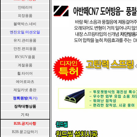
인테리어
외장용품
블랙박스.네비
엔진오일.미션오일
유지.관리용품
안전.편의용품
RV.SUV용품
계절용품
휠.타이어
에어로파츠
제일카넷 총판
정회원방
(특가)
장착대행상품
기 타
B2B.공지사항
B2B.묻고답하기