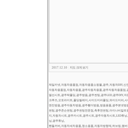
2017.12.10
|
지도 크게 보기
제일카넷,자동차용품점,자동차용품쇼핑몰,광주,자동차DIY,신안
자동차용품점,자동차용품,광주자동차용품,광주자동차용품점,
열선시트,광주락폴딩,광주방음,광주썬팅,광주LED,광주DIY,
크루즈,오토라이트,폴딩릴레이,사이드미러폴딩,와이드미러,사이
엔진방음,광주자동차방음,광주휀더방음,방음용품,광주본넷방
썬팅,광주존슨썬팅,광주썬팅전문점,측후면썬팅,아이나비칼트
지,자동차시트,광주카시트,광주시트,광주자동차시트,LED튜닝,광
닝,광주튜닝,
핸들커버,자동차세차용품,청소용품,자동차방향제,허브링,맴버부