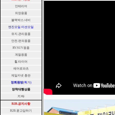
인테리어
외장용품
블랙박스.네비
엔진오일.미션오일
유지.관리용품
안전.편의용품
RV.SUV용품
계절용품
휠.타이어
에어로파츠
제일카넷 총판
정회원방
(특가)
장착대행상품
기 타
B2B.공지사항
B2B.묻고답하기