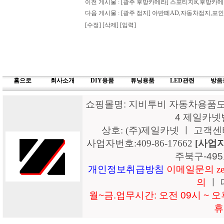
이전 게시물 :
[광주 후방카메라] 스포티지R,후방
다음 게시물 :
[광주 접지] 아반떼AD,자동차접지,
[수정]
[삭제]
[입력]
홈으로
회사소개
DIY용품
튜닝용품
LED관련
방음
쇼핑몰명: 지비투비 자동차용품도매
4 제일카넷
상호: (주)제일카넷 ㅣ 고객센터: 15
사업자번호:409-86-17662
[사업
주북구-49
개인정보취급방침
이메일문의 zeil
의
ㅣ 
월~금.업무시간: 오전 09시 ~ 오후
휴