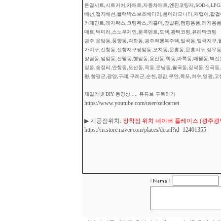
온열시트,시트커버,카매트,자동차매트,엔진코팅제,SOD-1,L
배선,접지배선,블랙박스보조배터리,룸미러모니터,재털이,팔걸이
카페인트,레자왁스,코팅왁스,키홀더,옆발판,캠핑용품,레저용품
매트,백미러,스노우체인,문콕덴트,도색,광택코팅,유리막코팅
광주 운암동,풍향동,각화동,광주역행복주택,일곡동,일곡지구,월
가지구,신창동,신창지구쌍암동,오치동,문흥동,문흥지구,상무동,
양림동,임암동,진월동,행암동,용산동,학동,마륵동,매월동,벽진
정동,송정리,안청동,오선동,옥동,운남동,월곡동,장덕동,진곡동,
평,함평군,광양,구례,구례군,순천,영암,무안,목포,여수,영광,고
제일카넷 DIY 동영상 .... 유튜브 구독하기
https://www.youtube.com/user/zeilcarnet
▶ 시공점위치:
장착점 위치 네이버 플레이스 (광주광역시
https://m.store.naver.com/places/detail?id=12401355