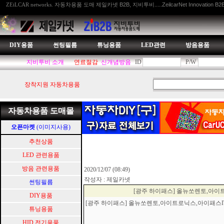
자동차용품 도매 제일카넷 B2B, 지비투비.....ZeilcarNet Innovation B2
ZEiLCAR networks.
DIY용품
썬팅필름
튜닝용품
LED관련
방음용품
지비투비 소개
연료절감
신개념방음
ID
P/W
장착지원 자동차용품
자동차용품 도매몰
오픈마켓
(이미지사용)
추천상품
LED 관련용품
방음 관련용품
2020/12/07 (08:49)
작성자 : 제일카넷
썬팅필름
[광주 하이패스] 올뉴쏘렌토,아이
DIY용품
[광주 하이패스] 올뉴쏘렌토,아이트로닉스,아이패스I
튜닝용품
HID.전기용품