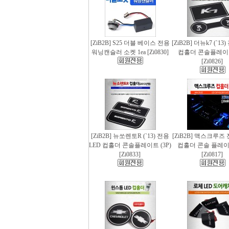
[ZiB2B] S25 더블 베이스 전용
[ZiB2B] 더뉴k7 (`13
워닝캔슬러 소켓 1ea [Zi0830]
컵홀더 콘솔플레이트 
[Zi0826]
[ZiB2B] 뉴쏘렌토R (`13) 전용
[ZiB2B] 맥스크루즈 
LED 컵홀더 콘솔플레이트 (3P)
컵홀더 콘솔 플레이트
[Zi0833]
[Zi0817]