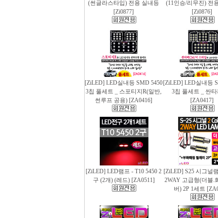
(썬글라스타입) 전용 실내등
(11인승/리무진) 전
[Zi0877]
[Zi0876]
[ZiLED] LED실내등 SMD 5450
[ZiLED] LED실내등 S
3칩 풀세트 _ 스포티지R(일반,
3칩 풀세트 _ 싼
썬루프 공용) [ZA0416]
[ZA0417]
[ZiLED] LED램프 - T10 5450 2
[ZiLED] S25 시그
구 (2개) (레드) [ZA0511]
2WAY 고급형(더블.
버) 2P 1세트 [ZA0