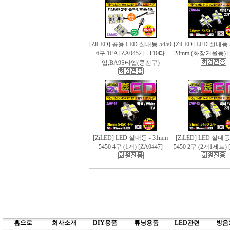
[ZiLED] 공용 LED 실내등 5450
[ZiLED] LED 실내등 
6구 1EA [ZA0452] - T10타
28mm (화장거울등) [
입,BA9S타입(콩전구)
[ZiLED] LED 실내등 - 31mm
[ZiLED] LED 실내등
5450 4구 (1개) [ZA0447]
5450 2구 (2개1세트) [
홈으로
회사소개
DIY용품
튜닝용품
LED관련
방음