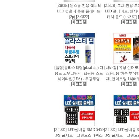
[ZiB2B] 윈스톰 전용 쉐보레
[ZiB2B] 로체 전용 
LED 컵홀더 콘솔 플레이트
LED 플레이트, 인사
(2p) [Zi0822]
캐치 몰드 (4p/SET) [
[플딥]플라스티딥(plasti dip) 다
[나바켐] 유성 언더코
용도 고무코팅제, 랩핑용 스프
22)-건용 하부 부식
레이타입(1EA) - 무광투명
제, 언더코팅 1리터/
[ZiLED] LED실내등 SMD 5450
[ZiLED] LED실내등 S
3칩 풀세트 _ 그랜드스타렉스
3칩 풀세트 _ 그랜