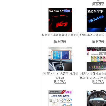
무
올 뉴 K7 LED 컵홀더 전용 (4P)
SM6 LED 도어 캐치 
[세원] 카미리 송풍구 거치대
자동차 방향제,프랑
(자석)
향제- 바이오프레쉬 (Bio