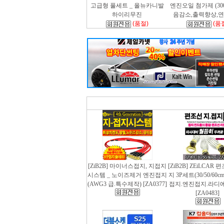
고급형 풀세트 _ 올뉴카니발
엔진오일 첨가제 (300m
하이리무진
음감소,출력향상,
(품절)
(품
[ZiB2B] 마이너스접지, 지접지
[ZiB2B] ZEiLCAR
시스템 _ 노이즈제거 엔진접지
지 3P세트(30/50/60
(AWG3 급.특수제작) [ZA0377]
접지.엔진접지.라디
[ZA0483]