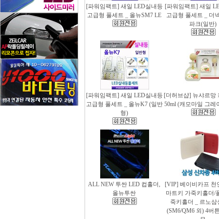
[파워임팩트] 새일 LED실내등
[파워임팩트] 새일 L
고급형 풀세트 _ 올뉴SM7 LE
고급형 풀세트 _ 더
파크(일반)
[파워임팩트] 새일 LED실내등
[더허브샵] 뉴샤르망
고급형 풀세트 _ 올뉴K7 (일반
50ml (캐모마일 그
형)
ALL NEW 투싼 LED 컵홀더,
[VIP] 베이비카프 
올뉴투싼
마트키 가죽키홀더/
죽키홀더 _ 르노삼
(SM6/QM6 외) 4