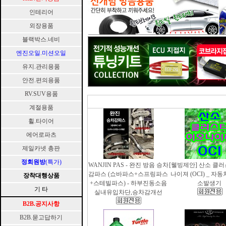
인테리어
외장용품
블랙박스.네비
엔진오일.미션오일
유지.관리용품
안전.편의용품
RV.SUV용품
계절용품
휠.타이어
에어로파츠
제일카넷 총판
정회원방
(특가)
WANJIN PAS - 완진 방음 승차
[웰빙제안] 산소 클
감파스 (쇼바파스+스프링파스
나이져 (OCI) _ 자
장착대행상품
+스테빌파스) - 하부진동소음
소발생기
기 타
실내유입차단,승차감개선
B2B.공지사항
B2B.묻고답하기