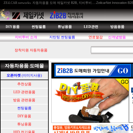
자동차용품 도매 제일카넷 B2B, 지비투비.....ZeilcarNet Innovation B2
ZEiLCAR networks.
DIY용품
썬팅필름
튜닝용품
LED관련
방음용품
지비투비 소개
지틴팅.썬팅필름
연료절감
신개념방음
장착지원 자동차용품
자동차용품 도매몰
오픈마켓
(이미지사용)
추천상품
LED 관련용품
방음 관련용품
썬팅필름
DIY용품
튜닝용품
HID.전기용품