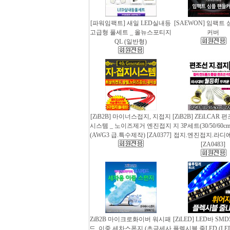
[파워임팩트] 새일 LED실내등
[SAEWON] 임팩트
고급형 풀세트 _ 올뉴스포티지
커버
QL (일반형)
[ZiB2B] 마이너스접지, 지접지
[ZiB2B] ZEiLCAR
시스템 _ 노이즈제거 엔진접지
지 3P세트(30/50/60
(AWG3 급.특수제작) [ZA0377]
접지.엔진접지.라디
[ZA0483]
ZiB2B 마이크로화이버 워시패
[ZiLED] LED바 SMD
드, 이중 세차스폰지 (초극세사
플렉시블 줄LED (LED