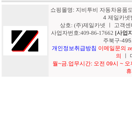
쇼핑몰명: 지비투비 자동차용품도매
4 제일카넷
상호: (주)제일카넷 ㅣ 고객센터: 15
사업자번호:409-86-17662
[사업
주북구-49
개인정보취급방침
이메일문의 zeil
의
ㅣ 
월~금.업무시간: 오전 09시 ~ 오후
휴