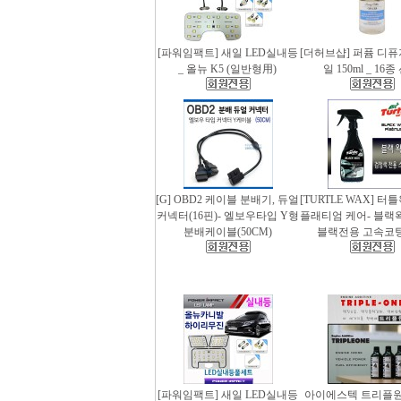
[파워임팩트] 새일 LED실내등
[더허브샵] 퍼퓸 디
_ 올뉴 K5 (일반형用)
일 150ml _ 16
[G] OBD2 케이블 분배기, 듀얼
[TURTLE WAX] 터
커넥터(16핀)- 엘보우타입 Y형
플래티엄 케어- 블랙왁스
분배케이블(50CM)
블랙전용 고속코
[파워임팩트] 새일 LED실내등
아이에스텍 트리플원