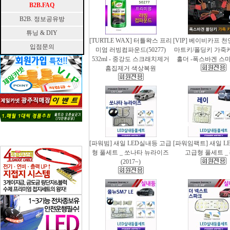
B2B.FAQ
B2B. 정보공유방
튜닝 & DIY
[TURTLE WAX] 터틀왁스 프리
[VIP] 베이비카프 
입점문의
미엄 러빙컴파운드(50277)
마트키/폴딩키 가죽
532ml - 중강도 스크래치제거
홀더 -폭스바겐 스
흠집제거 색상복원
[파워빔] 새일 LED실내등 고급
[파워임팩트] 새일 L
형 풀세트 _ 쏘나타 뉴라이즈
고급형 풀세트 _
(2017~)