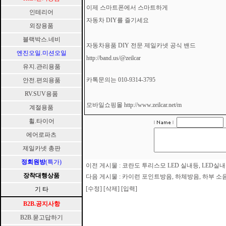
이제 스마트폰에서 스마트하게
인테리어
자동차 DIY를 즐기세요
외장용품
블랙박스.네비
자동차용품 DIY 전문 제일카넷 공식 밴드
엔진오일.미션오일
http://band.us/@zeilcar
유지.관리용품
카톡문의는 010-9314-3795
안전.편의용품
RV.SUV용품
모바일쇼핑몰
http://www.zeilcar.net/m
계절용품
휠.타이어
에어로파츠
제일카넷 총판
정회원방
(특가)
이전 게시물 :
코란도 투리스모 LED 실내등, LED실내등 
장착대행상품
다음 게시물 :
카이런 포인트방음, 하체방음, 하부 소음
[수정]
[삭제]
[입력]
기 타
B2B.공지사항
B2B.묻고답하기