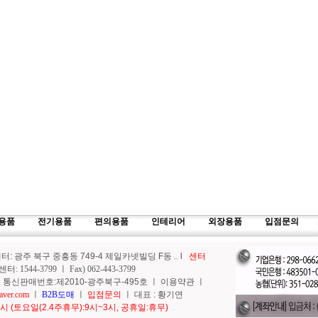
용품
전기용품
편의용품
인테리어
외장용품
입점문의
: 광주 북구 중흥동 749-4 제일카넷빌딩 F동
..
l
센터
1544-3799 ㅣ Fax) 062-443-3799
 통신판매번호:제2010-광주북구-495호 ㅣ
이용약관
ㅣ
ver.com
ㅣ
B2B도매
ㅣ
입점문의
ㅣ 대표 : 황기연
시 (토요일(2.4주휴무):9시~3시, 공휴일:휴무)