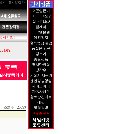
제조
공지알림란
오존살균기
T10 LED전구
실내등LED
전문장착점
릴레이
LED엠블렘
[공지사항]
엔진접지
출력증강.튠업
풍절음 방음
 DIY
경보기
총판상품
열차단썬팅
냉각수
지접지 시공가
엔진성능향상
사이드미러
자동차방음
황토방진매트
레진
조회수 : 26699
정회원방
쇼핑몰 제작