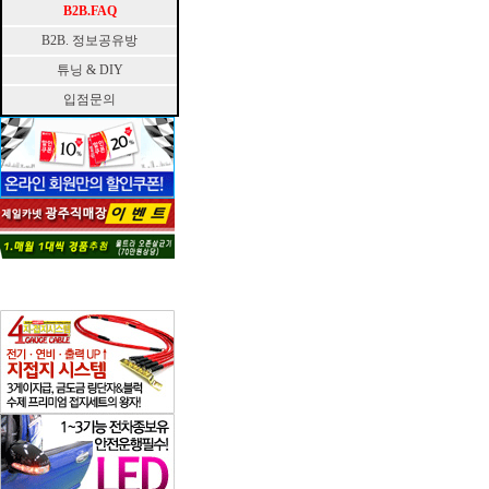
B2B.FAQ
B2B. 정보공유방
튜닝 & DIY
입점문의