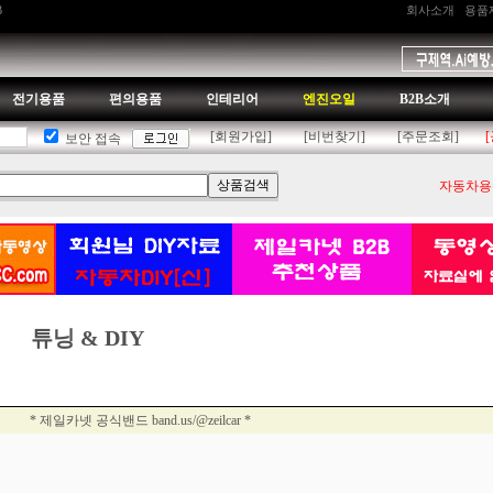
B
회사소개
용품
전기용품
편의용품
인테리어
엔진오일
B2B소개
[회원가입]
[비번찾기]
[주문조회]
보안 접속
자동차용품
튜닝 & DIY
* 제일카넷 공식밴드 band.us/@zeilcar *