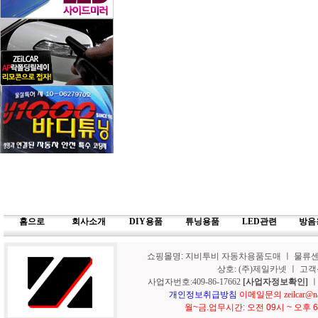
홈으로
회사소개
DIY용품
튜닝용품
LED관련
방음
쇼핑몰명: 지비투비 자동차용품도매 ㅣ 물류센터
상호: (주)제일카넷 ㅣ 고객센터: 
사업자번호:409-86-17662
[사업자정보확인]
ㅣ
개인정보취급방침
이메일문의 zeilcar@na
월~금.업무시간: 오전 09시 ~ 오후 6