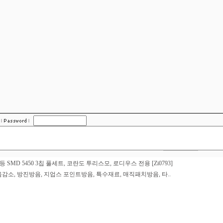
SMD 5450 3칩 풀세트, 코란도 투리스모, 로디우스 전용 [Zi0793]
감소, 방진방음, 지업스 포인트방음, 특수재료, 매직패치방음, 타..