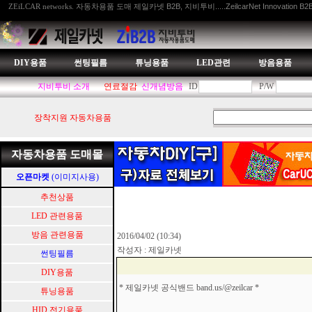
자동차용품 도매 제일카넷 B2B, 지비투비.....ZeilcarNet Innovation B2
ZEiLCAR networks.
DIY용품
썬팅필름
튜닝용품
LED관련
방음용품
지비투비 소개
연료절감
신개념방음
ID
P/W
장착지원 자동차용품
자동차용품 도매몰
오픈마켓
(이미지사용)
추천상품
LED 관련용품
방음 관련용품
2016/04/02 (10:34)
작성자 : 제일카넷
썬팅필름
DIY용품
* 제일카넷 공식밴드
band.us/@zeilcar
*
튜닝용품
HID.전기용품